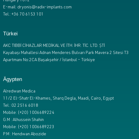
Hungary 1092
E-mail: dryonis@radix-implants.com
Tel.: +36 70 6153 101
Türkei
AKC TIBBİ CİHAZLAR MEDİKAL VE İTH. İHR. TİC. LTD. ŞTİ
Kayabaşı Mahallesi Adnan Menderes Bulvarı Park Mavera 2 Sitesi T3
Apartmanı No:2CA Başakşehir / İstanbul – Türkiye
Ägypten
Alredwan Medica
11/2 El-Shatr El-Khames, Sharq Degla, Maadi, Cairo, Egypt
Tel.: 02 2516 6018
Mobile: (+20) 1006689224
G.M : Alhussein Shahin
Mobile: (+20) 1006689223
P.M : Hendwan Abozide