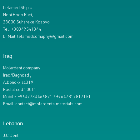
Letamed Sh.p.k.
Nebi Hodo Kuçi,
23000 Suhareke Kosovo
Tel.: +38349541344
E-Mail:
letamedcomapny@gmail.com
Iraq
Molardent company
Iraq/Baghdad ,
Albonok/ st.319
Postal cod 10011
Mobile: +9647734466871 / +9647817817151
Email: contact@molardentalmaterials.com
Lebanon​
J.C.Dent